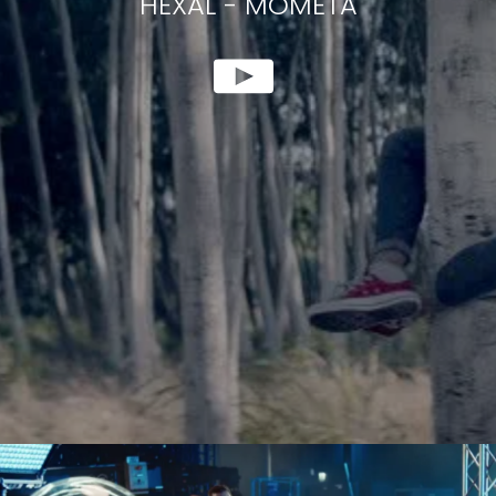
HEXAL
-
MOMETA