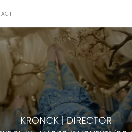
TACT
CHE BAHN
-
MAGISCHE MOMENTE (DC, F
KRONCK
|
DIRECTOR