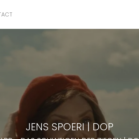
TACT
LBB
-
DAS SCHWEIGEN DER ZIEGEN | DC
JENS SPOERI
|
DOP